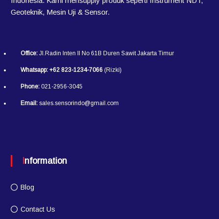
Indonesia. Kami mensupply produk seperti Instrument NDT,
Geoteknik, Mesin Uji & Sensor.
Office:
Jl.Radin Inten II No 61B Duren Sawit Jakarta Timur
Whatsapp:
+62 823-1234-7066
(Rizki)
Phone:
021-2956-3045
Email:
sales.sensorindo@gmail.com
Information
Blog
Contact Us