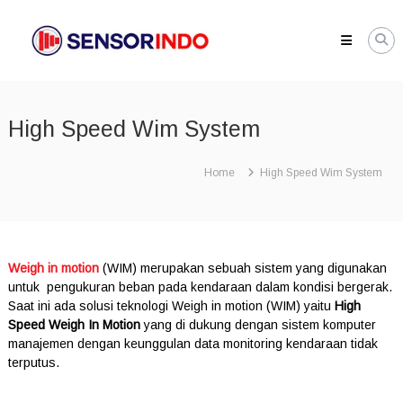
Skip
SENSORINDO.COM
to
|
content
Distributor
Sensor
Berkualitas
High Speed Wim System
di
Indonesia
Distributor
Home
High Speed Wim System
Instrument
Sensor
Berkualitas
di
Indonesia
Weigh in motion
(WIM) merupakan sebuah sistem yang digunakan
untuk pengukuran beban pada kendaraan dalam kondisi bergerak.
Saat ini ada solusi teknologi Weigh in motion (WIM) yaitu
High
Speed Weigh In Motion
yang di dukung dengan sistem komputer
manajemen dengan keunggulan data monitoring kendaraan tidak
terputus.