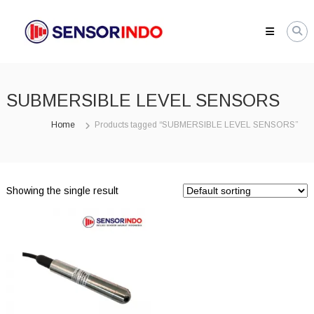
Skip
SENSORINDO.COM
to
|
content
Distributor
Sensor
Berkualitas
SUBMERSIBLE LEVEL SENSORS
di
Indonesia
Home
Products tagged “SUBMERSIBLE LEVEL SENSORS”
Distributor
Instrument
Sensor
Berkualitas
di
Showing the single result
Indonesia