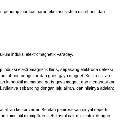
 penutup luar kumparan eksitasi sistem distribusi, dan
hukum induksi elektromagnetik Faraday.
ip induksi elektromagnetik flens, sepasang elektroda deteksi
mbu tabung pengukur dan garis gaya magnet. Ketika cairan
ran konduktif memotong garis gaya magnet dan menghasilkan
i. Nilainya sebanding dengan laju aliran, dan nilainya adalah:
al aliran ke konverter. Setelah pemrosesan sinyal seperti
iran kumulatif ditampilkan oleh kristal cair dot-matrix dengan