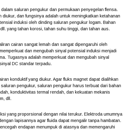
sisi dalam saluran pengukur dan permukaan penyegelan flensa.
n diukur, dan fungsinya adalah untuk meningkatkan ketahanan
ensial induksi oleh dinding saluran pengukur logam. Bahan
dll. yang tahan korosi, tahan suhu tinggi, dan tahan aus.
h aliran cairan sangat lemah dan sangat dipengaruhi oleh
uk memperkuat dan mengubah sinyal potensial induksi menjadi
utama. Tugasnya adalah memperkuat dan mengubah sinyal
 sinyal DC standar terpadu.
iran konduktif yang diukur. Agar fluks magnet dapat dialihkan
 saluran pengukur, saluran pengukur harus terbuat dari bahan
endah, konduktivitas termal rendah, dan kekuatan mekanis
m, dll.
uksi yang proporsional dengan nilai terukur. Elektroda umumnya
 dengan lapisannya agar fluida dapat mengalir tanpa hambatan.
k mencegah endapan menumpuk di atasnya dan memengaruhi