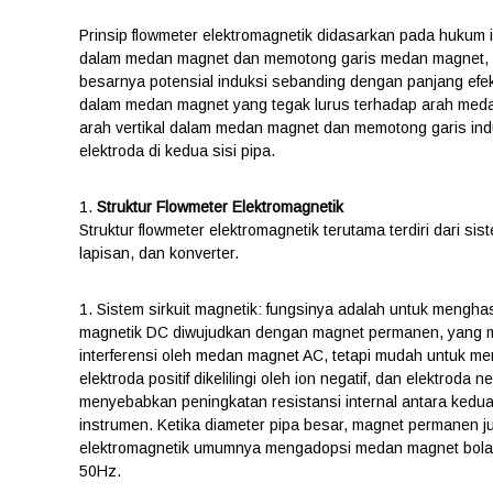
Prinsip flowmeter elektromagnetik didasarkan pada hukum i
dalam medan magnet dan memotong garis medan magnet, pot
besarnya potensial induksi sebanding dengan panjang efe
dalam medan magnet yang tegak lurus terhadap arah medan 
arah vertikal dalam medan magnet dan memotong garis indu
elektroda di kedua sisi pipa.
1.
Struktur Flowmeter Elektromagnetik
Struktur flowmeter elektromagnetik terutama terdiri dari si
lapisan, dan konverter.
1. Sistem sirkuit magnetik: fungsinya adalah untuk mengh
magnetik DC diwujudkan dengan magnet permanen, yang mem
interferensi oleh medan magnet AC, tetapi mudah untuk mem
elektroda positif dikelilingi oleh ion negatif, dan elektroda ne
menyebabkan peningkatan resistansi internal antara kedu
instrumen. Ketika diameter pipa besar, magnet permanen ju
elektromagnetik umumnya mengadopsi medan magnet bolak-ba
50Hz.