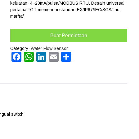
keluaran: 4~20mA/pulsa/MODBUS RTU. Desain universal
pertama FGT memenuhi standar: EX/IP67/IEC/SGS/ilac-
mar/taf
Buat Permintaan
Category:
Water Flow Sensor
Facebook
WhatsApp
LinkedIn
Email
Share
ngual switch