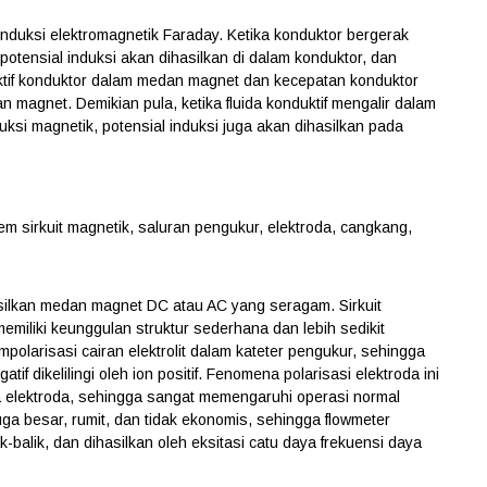
nduksi elektromagnetik Faraday. Ketika konduktor bergerak
ensial induksi akan dihasilkan di dalam konduktor, dan
ktif konduktor dalam medan magnet dan kecepatan konduktor
magnet. Demikian pula, ketika fluida konduktif mengalir dalam
ksi magnetik, potensial induksi juga akan dihasilkan pada
stem sirkuit magnetik, saluran pengukur, elektroda, cangkang,
asilkan medan magnet DC atau AC yang seragam. Sirkuit
iliki keunggulan struktur sederhana dan lebih sedikit
polarisasi cairan elektrolit dalam kateter pengukur, sehingga
gatif dikelilingi oleh ion positif. Fenomena polarisasi elektroda ini
a elektroda, sehingga sangat memengaruhi operasi normal
ga besar, rumit, dan tidak ekonomis, sehingga flowmeter
lik, dan dihasilkan oleh eksitasi catu daya frekuensi daya