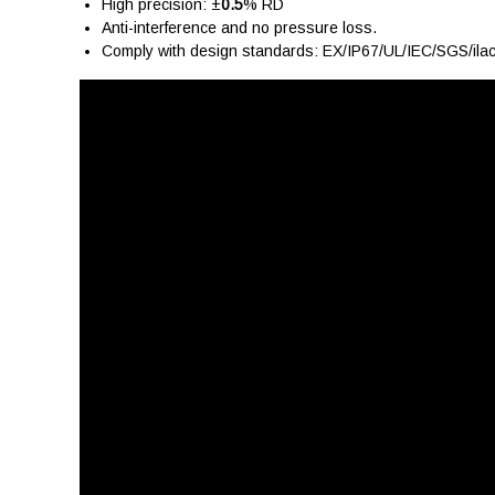
High precision: ±
0.5
% RD
Anti-interference and no pressure loss.
Comply with design standards: EX/IP67/UL/IEC/SGS/il