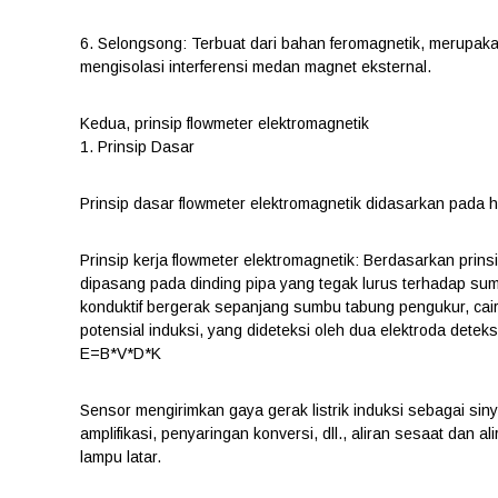
6. Selongsong: Terbuat dari bahan feromagnetik, merupakan
mengisolasi interferensi medan magnet eksternal.
Kedua, prinsip flowmeter elektromagnetik
1. Prinsip Dasar
Prinsip dasar flowmeter elektromagnetik didasarkan pada 
Prinsip kerja flowmeter elektromagnetik: Berdasarkan prins
dipasang pada dinding pipa yang tegak lurus terhadap su
konduktif bergerak sepanjang sumbu tabung pengukur, cai
potensial induksi, yang dideteksi oleh dua elektroda deteks
E=B*V*D*K
Sensor mengirimkan gaya gerak listrik induksi sebagai siny
amplifikasi, penyaringan konversi, dll., aliran sesaat dan al
lampu latar.