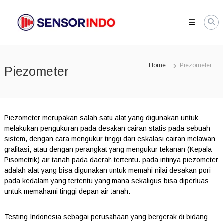
Skip
SENSORINDO.COM
to
|
content
Distributor
Sensor
Berkualitas
Home
Piezometer
Piezometer
di
Indonesia
Distributor
Instrument
Sensor
Piezometer merupakan salah satu alat yang digunakan untuk
Berkualitas
melakukan pengukuran pada desakan cairan statis pada sebuah
di
sistem, dengan cara mengukur tinggi dari eskalasi cairan melawan
Indonesia
grafitasi, atau dengan perangkat yang mengukur tekanan (Kepala
Pisometrik) air tanah pada daerah tertentu. pada intinya piezometer
adalah alat yang bisa digunakan untuk memahi nilai desakan pori
pada kedalam yang tertentu yang mana sekaligus bisa diperluas
untuk memahami tinggi depan air tanah.
Testing Indonesia sebagai perusahaan yang bergerak di bidang