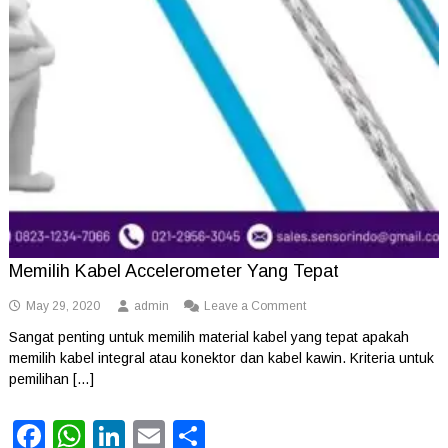
Memilih Kabel Accelerometer Yang Tepat
on
May 29, 2020
admin
Leave a Comment
Memilih
Sangat penting untuk memilih material kabel yang tepat apakah
Kabel
memilih kabel integral atau konektor dan kabel kawin. Kriteria untuk
Accelerometer
Yang
pemilihan […]
Tepat
Facebook
WhatsApp
LinkedIn
Email
Share