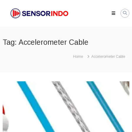
Skip
SENSORINDO.COM
to
|
content
Distributor
Sensor
Berkualitas
Tag:
Accelerometer Cable
di
Indonesia
Distributor
Home
Accelerometer Cable
Instrument
Sensor
Berkualitas
di
Indonesia