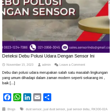
Deteksi Debu Polusi Udara Dengan Sensor Ini
on
November 15, 2023
admin
Leave a Comment
Deteksi
Debu dan polusi udara merupakan salah satu masalah lingkungan
Debu
yang umum dihadapi dalam zaman modern seperti sekarang ini ,
Polusi
Udara
baik […]
Dengan
Sensor
Facebook
WhatsApp
LinkedIn
Email
Share
Ini
,
,
,
Blogs
dust sensor
jual dust sensor
jual sensor debu
RK300-02A