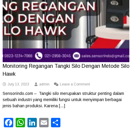
Monitoring Regangan Tangki Silo Dengan Metode Silo
Hawk
on
July 13, 2023
admin
Leave a Comment
Monitoring
Sensorindo.com – Tangki silo merupakan struktur penting dalam
Regangan
sebuah industri yang memiliki fungsi untuk menyimpan berbagai
Tangki
Silo
jenis bahan produksi. Karena […]
Dengan
Metode
Facebook
WhatsApp
LinkedIn
Email
Share
Silo
Hawk