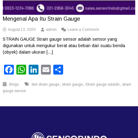
Mengenal Apa Itu Strain Gauge
on
August 13, 2020
admin
Leave a Comment
Mengenal
STRAIN GAUGE Strain gauge sensor adalah sensor yang
Apa
digunakan untuk mengukur berat atau beban dari suatu benda
Itu
Strain
(obyek) dalam ukuran […]
Gauge
Facebook
WhatsApp
LinkedIn
Email
Share
,
,
,
Blogs
beli strain gauge
strain gauge
Strain gauge adalah
strain
gauge sensor