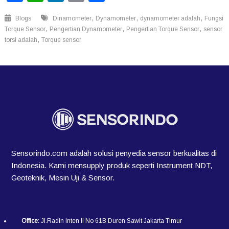
,
,
,
Blogs
Dinamometer
Dynamometer
dynamometer adalah
Fungsi
,
,
,
Torque Sensor
Pengertian Dynamometer
Pengertian Torque Sensor
sensor
,
torsi adalah
Torque sensor
Sensorindo.com adalah solusi penyedia sensor berkualitas di
Indonesia. Kami mensupply produk seperti Instrument NDT,
Geoteknik, Mesin Uji & Sensor.
Office:
Jl.Radin Inten II No 61B Duren Sawit Jakarta Timur