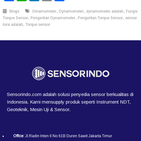
,
,
,
Blogs
Dinamometer
Dynamometer
dynamometer adalah
Fungsi
,
,
,
Torque Sensor
Pengertian Dynamometer
Pengertian Torque Sensor
sensor
,
torsi adalah
Torque sensor
Sensorindo.com adalah solusi penyedia sensor berkualitas di
Indonesia. Kami mensupply produk seperti Instrument NDT,
Geoteknik, Mesin Uji & Sensor.
Office:
Jl.Radin Inten II No 61B Duren Sawit Jakarta Timur